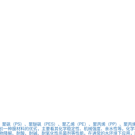
聚砜（PS）、聚醚砜（PES）、聚乙烯（PE）、聚丙烯（PP）、聚丙
价一种膜材料的优劣，主要看其化学稳定性、机械强度、亲水性等。化学
物降解、耐酸、耐碱、耐氧化性杀菌剂等性能。在通常的水环境下应用，