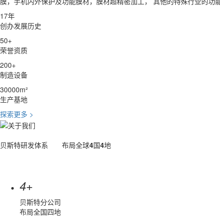
膜，手机内外保护及功能膜材，膜材超精密加工， 其他的特殊行业的功
17
年
创办发展历史
50
+
荣誉资质
200
+
制造设备
30000
m²
生产基地
探索更多 >
贝斯特研发体系
布局全球
4
国
4
地
+
4
贝斯特分公司
布局全国四地