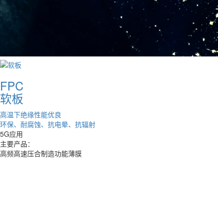
FPC
软板
高温下绝缘性能优良
环保、耐腐蚀、抗电晕、抗辐射
5G应用
主要产品：
高频高速压合制造功能薄膜