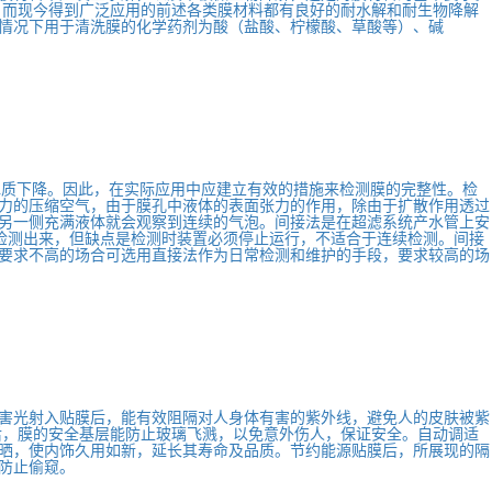
。而现今得到广泛应用的前述各类膜材料都有良好的耐水解和耐生物降解
情况下用于清洗膜的化学药剂为酸（盐酸、柠檬酸、草酸等）、碱
水质下降。因此，在实际应用中应建立有效的措施来检测膜的完整性。检
力的压缩空气，由于膜孔中液体的表面张力的作用，除由于扩散作用透过
另一侧充满液体就会观察到连续的气泡。间接法是在超滤系统产水管上安
检测出来，但缺点是检测时装置必须停止运行，不适合于连续检测。间接
要求不高的场合可选用直接法作为日常检测和维护的手段，要求较高的场
害光射入贴膜后，能有效阻隔对人身体有害的紫外线，避免人的皮肤被紫
后，膜的安全基层能防止玻璃飞溅，以免意外伤人，保证安全。自动调适
晒，使内饰久用如新，延长其寿命及品质。节约能源贴膜后，所展现的隔
防止偷窥。