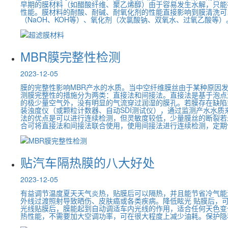
早期的膜材料（如醋酸纤维、聚乙烯醇）由于容易发生水解，只能
性能。膜材料的耐酸、耐碱、耐氧化剂的性能直接影响到膜清洗可
（NaOH、KOH等）、氧化剂（次氯酸钠、双氧水、过氧乙酸等）。
MBR膜完整性检测
2023-12-05
膜的完整性影响MBR产水的水质。当中空纤维膜丝由于某种原因
测膜完整性的措施分为两类：直接法和间接法。直接法是基于泡点
的极少量空气外，没有明显的气流穿过润湿的膜孔。若膜存在缺陷
装浊度仪（或颗粒计数器、自动SDI测试仪），通过监测产水水
法的优点是可以进行连续检测，但灵敏度较低，少量膜丝的断裂若
合可将直接法和间接法联合使用，使用间接法进行连续检测，定期使
贴汽车隔热膜的八大好处
2023-12-05
有益调节温度夏天天气炎热，贴膜后可以隔热，并且能节省冷气能
外线过渡照射导致晒伤、皮肤癌或各类疾病。降低眩光 贴膜后，
光线贴膜后，膜能起到自动调适车内光线的作用，适合任何天色变
热性能，不需要加大空调功率，可在很大程度上减少油耗。保护隐