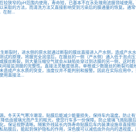
在较狭窄的pH范围内使用，寿命短，已基本不在水处理用滤膜领域使用
以采取的方法，而清洗方法又直接影响受到污染后的膜通量的恢复。通常
在耐...
发生断裂时，进水侧的原水就通过断裂的膜丝直接进入产水侧，造成产水
测试的原理，将膜完全润湿后，在膜丝的一侧（产水侧）通入低于泡点压
或膜丝断裂，则大量压缩空气就会从缺陷处穿过到达膜的另一侧，这时若
质来间接监测膜的完整性。直接法灵敏度很高，单根或少数膜丝的断裂均能
未造成产水水质的突变，浊度仪并不能判别和报警。因此在实际应用中，
用直接法...
源。冬天天气寒冷潮湿，贴膜后能减少能量损失，保持车内温度。防止有
可降低由玻璃光而产生的眩光，使您行车多一份保障。防止玻璃飞溅贴膜
化，保证视野清晰。隔紫外线延长内饰寿命贴膜后车内装潢设施非直接照
私贴膜后，能起到保护隐私的作用，深色膜可以减低由外向内的透视度，